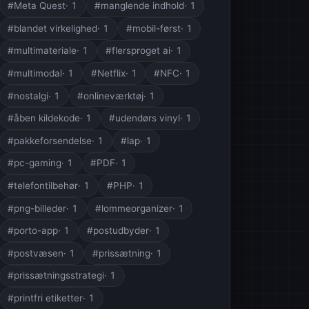
#Meta Quest
· 1
#manglende indhold
· 1
#blandet virkelighed
· 1
#mobil-først
· 1
#multimateriale
· 1
#flersproget ai
· 1
#multimodal
· 1
#Netflix
· 1
#NFC
· 1
#nostalgi
· 1
#onlineværktøj
· 1
#åben kildekode
· 1
#udendørs vinyl
· 1
#pakkeforsendelse
· 1
#lap
· 1
#pc-gaming
· 1
#PDF
· 1
#telefontilbehør
· 1
#PHP
· 1
#png-billeder
· 1
#lommeorganizer
· 1
#porto-app
· 1
#postudbyder
· 1
#postvæsen
· 1
#prissætning
· 1
#prissætningsstrategi
· 1
#printfri etiketter
· 1