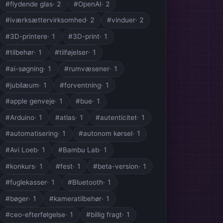
#flydende glas
· 2
#OpenAI
· 2
#iværksættervirksomhed
· 2
#vinduer
· 2
#3D-printere
· 1
#3D-print
· 1
#tilbehør
· 1
#tilføjelser
· 1
#ai-søgning
· 1
#rumvæsener
· 1
#jubilæum
· 1
#forventning
· 1
#apple genveje
· 1
#bue
· 1
#Arduino
· 1
#atlas
· 1
#autenticitet
· 1
#automatisering
· 1
#autonom kørsel
· 1
#Avi Loeb
· 1
#Bambu Lab
· 1
#konkurs
· 1
#fest
· 1
#beta-version
· 1
#fuglekasser
· 1
#Bluetooth
· 1
#bøger
· 1
#kameratilbehør
· 1
#ceo-efterfølgelse
· 1
#billig fragt
· 1