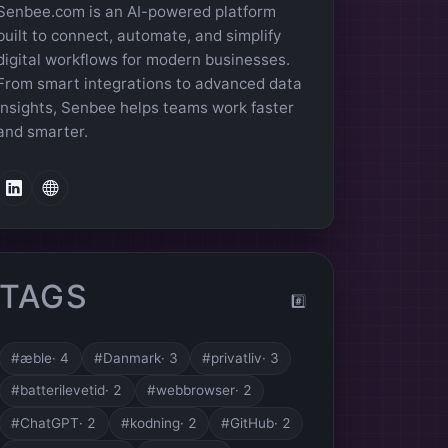
Senbee.com is an AI-powered platform
built to connect, automate, and simplify
digital workflows for modern businesses.
From smart integrations to advanced data
insights, Senbee helps teams work faster
and smarter.
LinkedIn
Webpage
TAGS
#️⃣
#æble
· 4
#Danmark
· 3
#privatliv
· 3
#batterilevetid
· 2
#webbrowser
· 2
#ChatGPT
· 2
#kodning
· 2
#GitHub
· 2