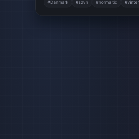
#Danmark
#søvn
#normaltid
#vinter