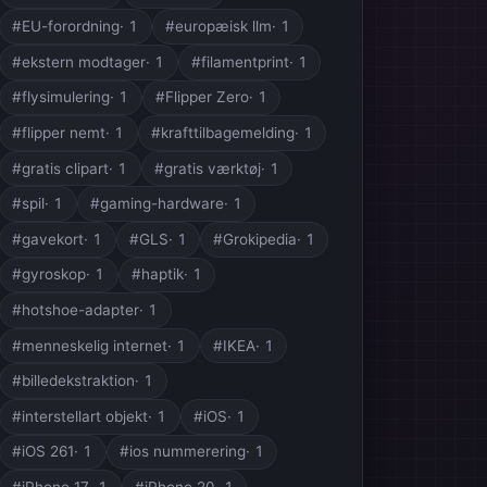
#EU-forordning
· 1
#europæisk llm
· 1
#ekstern modtager
· 1
#filamentprint
· 1
#flysimulering
· 1
#Flipper Zero
· 1
#flipper nemt
· 1
#krafttilbagemelding
· 1
#gratis clipart
· 1
#gratis værktøj
· 1
#spil
· 1
#gaming-hardware
· 1
#gavekort
· 1
#GLS
· 1
#Grokipedia
· 1
#gyroskop
· 1
#haptik
· 1
#hotshoe-adapter
· 1
#menneskelig internet
· 1
#IKEA
· 1
#billedekstraktion
· 1
#interstellart objekt
· 1
#iOS
· 1
#iOS 261
· 1
#ios nummerering
· 1
#iPhone 17
· 1
#iPhone 20
· 1