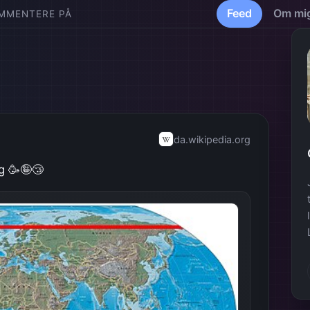
Feed
Om mi
OMMENTERE PÅ
da.wikipedia.org
ag 🥳🤪😴