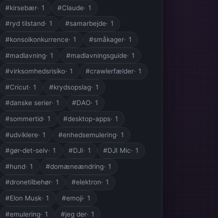
#kirsebær
· 1
#Claude
· 1
#ryd tilstand
· 1
#samarbejde
· 1
#konsolkonkurrence
· 1
#småkager
· 1
#madlavning
· 1
#madlavningsguide
· 1
#virksomhedsrisiko
· 1
#crawlerfælder
· 1
#Cricut
· 1
#krydsopslag
· 1
#danske serier
· 1
#DAO
· 1
#sommertid
· 1
#desktop-apps
· 1
#udviklere
· 1
#enhedsemulering
· 1
#gør-det-selv
· 1
#DJI
· 1
#DJI Mic
· 1
#hund
· 1
#domæneændring
· 1
#dronetilbehør
· 1
#elektron
· 1
#Elon Musk
· 1
#emoji
· 1
#emulering
· 1
#jeg der
· 1