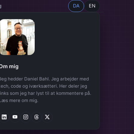
g
DA
EN
Om mig
Jeg hedder Daniel Bahl. Jeg arbejder med
tech, code og iværksætteri. Her deler jeg
links som jeg har lyst til at kommentere på.
Læs mere om mig
.
LinkedIn
YouTube
YouTube
YouTube
Twitter/X