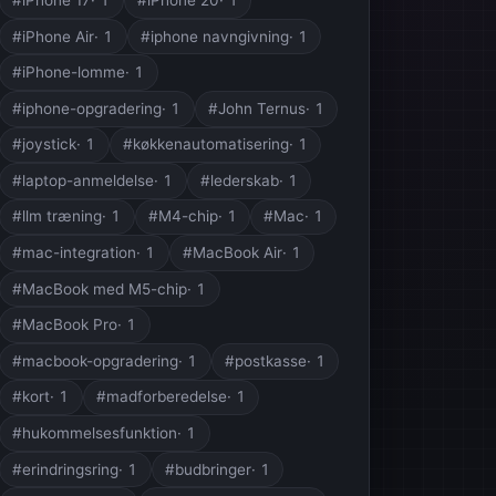
#iPhone Air
· 1
#iphone navngivning
· 1
#iPhone-lomme
· 1
#iphone-opgradering
· 1
#John Ternus
· 1
#joystick
· 1
#køkkenautomatisering
· 1
#laptop-anmeldelse
· 1
#lederskab
· 1
#llm træning
· 1
#M4-chip
· 1
#Mac
· 1
#mac-integration
· 1
#MacBook Air
· 1
#MacBook med M5-chip
· 1
#MacBook Pro
· 1
#macbook-opgradering
· 1
#postkasse
· 1
#kort
· 1
#madforberedelse
· 1
#hukommelsesfunktion
· 1
#erindringsring
· 1
#budbringer
· 1