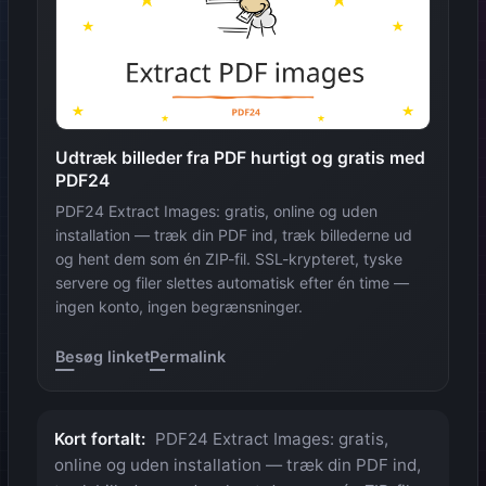
Udtræk billeder fra PDF hurtigt og gratis med
PDF24
PDF24 Extract Images: gratis, online og uden
installation — træk din PDF ind, træk billederne ud
og hent dem som én ZIP-fil. SSL-krypteret, tyske
servere og filer slettes automatisk efter én time —
ingen konto, ingen begrænsninger.
Besøg linket
Permalink
Kort fortalt:
PDF24 Extract Images: gratis,
online og uden installation — træk din PDF ind,