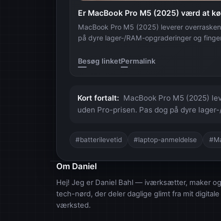
Er MacBook Pro M5 (2025) værd at k
MacBook Pro M5 (2025) leverer overraskende
på dyre lager-/RAM-opgraderinger og finger
Besøg linket
Permalink
Kort fortalt:
MacBook Pro M5 (2025) lever
uden Pro-prisen. Pas dog på dyre lager
#batterilevetid
#laptop-anmeldelse
#Ma
Om Daniel
Hej! Jeg er Daniel Bahl — iværksætter, maker o
tech-nørd, der deler daglige glimt fra mit digitale
værksted.