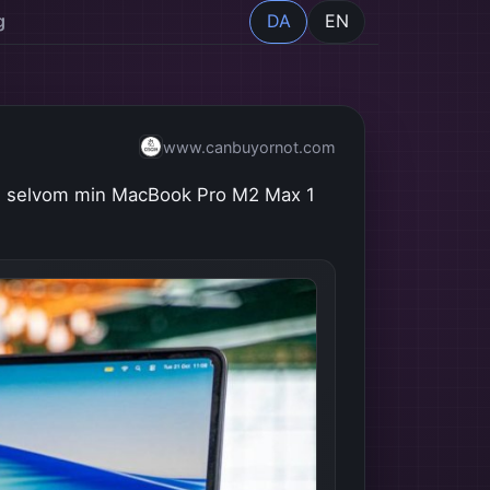
g
DA
EN
www.canbuyornot.com
men, selvom min MacBook Pro M2 Max 1