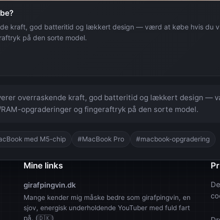
øbe?
 kraft, god batteritid og lækkert design — værd at købe hvis du vi
aftryk på den sorte model.
er overraskende kraft, god batteritid og lækkert design — væ
-/RAM-opgraderinger og fingeraftryk på den sorte model.
cBook med M5-chip
#MacBook Pro
#macbook-opgradering
Mine links
Pr
g
De
girafpingvin.dk
co
Mange kender mig måske bedre som girafpingvin, en
sjov, energisk underholdende YouTuber med fuld fart
på. (🇩🇰)