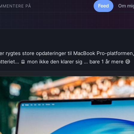
Feed
Om mi
OMMENTERE PÅ
r der rygtes store opdateringer til MacBook Pro-platfor
atteriet… 🪫 mon ikke den klarer sig … bare 1 år mere 😅