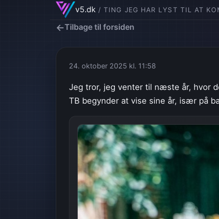
v5.dk
/ TING JEG HAR LYST TIL AT K
←
Tilbage til forsiden
24. oktober 2025 kl. 11:58
Jeg tror, jeg venter til næste år, hvo
TB begynder at vise sine år, især på b